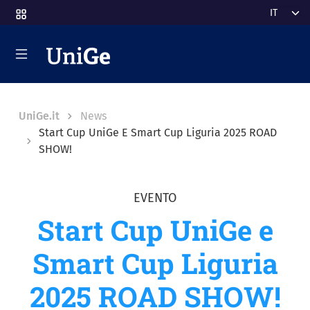
Salta al contenuto principale
Select y
UniGe.it
News
Start Cup UniGe E Smart Cup Liguria 2025 ROAD
SHOW!
EVENTO
Start Cup UniGe e
Smart Cup Liguria
2025 ROAD SHOW!