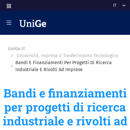
Salta al contenuto principale
Select y
UniGe.it
Università, Imprese E Trasferimento Tecnologico
Bandi E Finanziamenti Per Progetti Di Ricerca
Industriale E Rivolti Ad Imprese
Bandi e finanziamenti
per progetti di ricerca
industriale e rivolti ad